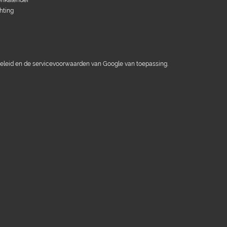
nkalender
hting
eleid
en de
servicevoorwaarden
van Google van toepassing.