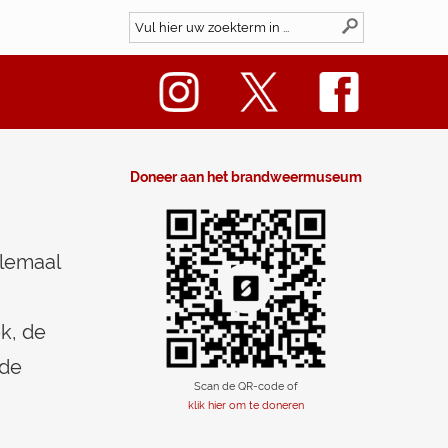
Doneer aan het brandweermuseum
elemaal
ek, de
 de
Scan de QR-code of
klik hier om te doneren