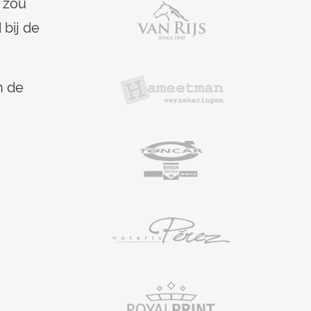
t zou
 bij de
n de