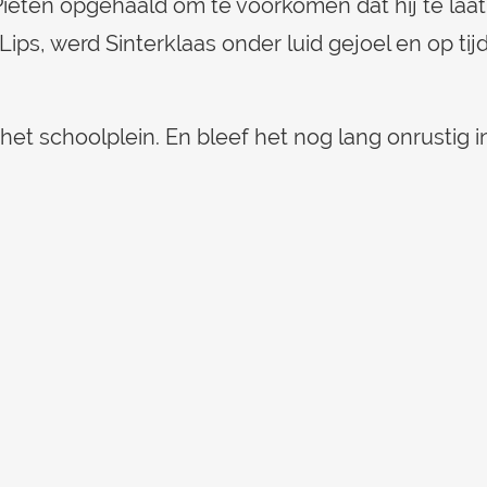
 Pieten opgehaald om te voorkomen dat hij te laa
 Lips, werd Sinterklaas onder luid gejoel en op tijd
et schoolplein. En bleef het nog lang onrustig i