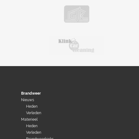
Brandweer
Nieuws
Heden
Verleden
Materieel
Heden
Verleden